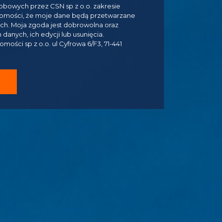
bowych przez CSN sp z o.o. zakresie
domości, że moje dane będą przetwarzane
ych. Moja zgoda jest dobrowolna oraz
anych, ich edycji lub usunięcia.
ości sp z o.o. ul Cyfrowa 6/F3, 71-441