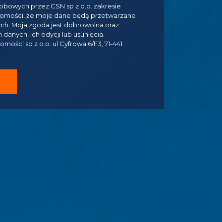
bowych przez CSN sp z o.o. zakresie
domości, że moje dane będą przetwarzane
ych. Moja zgoda jest dobrowolna oraz
anych, ich edycji lub usunięcia.
ości sp z o.o. ul Cyfrowa 6/F3, 71-441