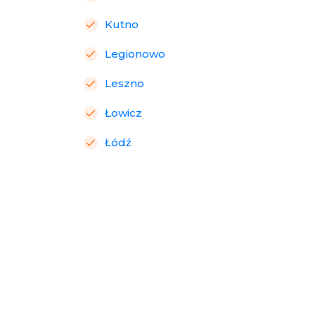
Kutno
Legionowo
Leszno
Łowicz
Łódź
Marki
Pabianice
Piotrków Trybunalski
Radomsko
Sieradz