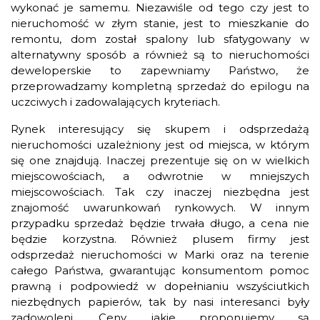
wykonać je samemu. Niezawiśle od tego czy jest to
nieruchomość w złym stanie, jest to mieszkanie do
remontu, dom został spalony lub sfatygowany w
alternatywny sposób a również są to nieruchomości
deweloperskie to zapewniamy Państwo, że
przeprowadzamy kompletną sprzedaż do epilogu na
uczciwych i zadowalających kryteriach.
Rynek interesujący się skupem i odsprzedażą
nieruchomości uzależniony jest od miejsca, w którym
się one znajdują. Inaczej prezentuje się on w wielkich
miejscowościach, a odwrotnie w mniejszych
miejscowościach. Tak czy inaczej niezbędna jest
znajomość uwarunkowań rynkowych. W innym
przypadku sprzedaż będzie trwała długo, a cena nie
będzie korzystna. Również plusem firmy jest
odsprzedaż nieruchomości w Marki oraz na terenie
całego Państwa, gwarantując konsumentom pomoc
prawną i podpowiedź w dopełnianiu wszyściutkich
niezbędnych papierów, tak by nasi interesanci były
zadowoleni. Ceny, jakie proponujemy są