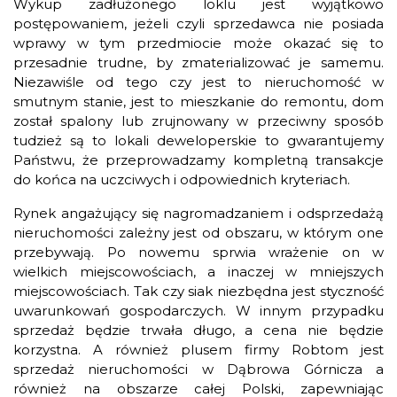
Wykup zadłużonego loklu jest wyjątkowo
postępowaniem, jeżeli czyli sprzedawca nie posiada
wprawy w tym przedmiocie może okazać się to
przesadnie trudne, by zmaterializować je samemu.
Niezawiśle od tego czy jest to nieruchomość w
smutnym stanie, jest to mieszkanie do remontu, dom
został spalony lub zrujnowany w przeciwny sposób
tudzież są to lokali deweloperskie to gwarantujemy
Państwu, że przeprowadzamy kompletną transakcje
do końca na uczciwych i odpowiednich kryteriach.
Rynek angażujący się nagromadzaniem i odsprzedażą
nieruchomości zależny jest od obszaru, w którym one
przebywają. Po nowemu sprwia wrażenie on w
wielkich miejscowościach, a inaczej w mniejszych
miejscowościach. Tak czy siak niezbędna jest styczność
uwarunkowań gospodarczych. W innym przypadku
sprzedaż będzie trwała długo, a cena nie będzie
korzystna. A również plusem firmy Robtom jest
sprzedaż nieruchomości w Dąbrowa Górnicza a
również na obszarze całej Polski, zapewniając