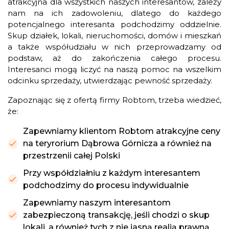
atrakcyjna dla wszystkich naszych interesantów, zależy
nam na ich zadowoleniu, dlatego do każdego
potencjalnego interesanta podchodzimy oddzielnie.
Skup działek, lokali, nieruchomości, domów i mieszkań
a także współudziału w nich przeprowadzamy od
podstaw, aż do zakończenia całego procesu.
Interesanci mogą liczyć na naszą pomoc na wszelkim
odcinku sprzedaży, utwierdzając pewność sprzedaży.
Zapoznając się z ofertą firmy Robtom, trzeba wiedzieć,
że:
Zapewniamy klientom Robtom atrakcyjne ceny
na teryrorium Dąbrowa Górnicza a również na
przestrzenii całej Polski
Przy współdziałniu z każdym interesantem
podchodzimy do procesu indywidualnie
Zapewniamy naszym interesantom
zabezpieczoną transakcję, jeśli chodzi o skup
lokali, a również tych z nie jasną realią prawną