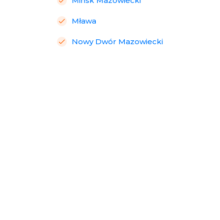
Mińsk Mazowiecki
Mława
Nowy Dwór Mazowiecki
Ostrołęka
Ostrów Mazowiecka
Otwock
Piaseczno
Piastów
Płock
Płońsk
Pruszków